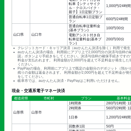
転車【シティサイク
1,000円/24時間
ル・クロスバイク・
親子】1日定額プラン
普通自転車1日定額プ
600円/24時間
ラン
普通自転車従量料金
100円/30分
(基本プラン)
山口県
山口市
電動アシスト付き自
転車従量料金(基本プ
200円/30分
ラン)
クレジットカード・キャリア決済（auかんたん決済を除く）利用で発
auかんたん決済の場合、利用前にアプリ上で2,000円分の決済与信
認」ボタンより手続きをしてください。決済与信枠の確保手続きですの
料金が支払われます。 利用金額が2,000円を超えて不足料金が発生
ください。
PayPayの場合、利用前にアプリ上で既定の金額分のデポジット（預
残りの金額は返金されます。 利用金額が2,000円を超えて不足料金
をしてください。
岐阜市では、auかんたん決済・PayPayはご利用いただけません。
現金・交通系電子マネー決済
都道府県
市町村
プラン
基本料金
1時間券
280円/1時間･1
2時間券
560円/2時間･1
山形県
山形市
1日券
1,200円/24時間
回数券1回
50円