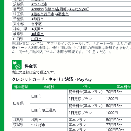
茨城県
●つくば市
群馬県
●cogbe(前橋市/吉岡町)
/
●みなかみ町
埼玉県
●熊谷市行田市
/
●羽生市
千葉県
●印西市
東京都
台東区
神奈川県
●横浜市
岐阜県
●岐阜市
山口県
山口市
詳細位置については、アプリをインストールして、「ポート一覧」よりご確
※●マークの利用地域は、他利用地域からご利用の自転車は返却できません
ん。同一利用地域内でのみご利用が可能です。ご注意ください。
料金表
表記の金額は全て税込です。
クレジットカード・キャリア決済・PayPay
都道府県
市町村
プラン
基本料金
従量料金(基本プラン)
70円/15分
山形市
1日定額プラン
1200円
山形県
従量料金(基本プラン)
50円/15分
山形市蔵王温泉
1日定額プラン
1000円
福島県
福島市
基本プラン
50円/30分
茨城県
つくば市
基本プラン
77円/15分
基本プラン
100円/30分