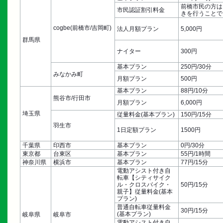
前橋市民の方は
市民認証割引料金
きを行うことで
cogbe(前橋市/吉岡町)
法人月額プラン
5,000円
群馬県
ナイター
300円
基本プラン
250円/30分
みなかみ町
月額プラン
500円
基本プラン
88円/10分
熊谷市/行田市
月額プラン
6,000円
埼玉県
従量料金(基本プラン)
150円/15分
羽生市
1日定額プラン
1500円
千葉県
印西市
基本プラン
0円/30分
東京都
台東区
基本プラン
55円/1時間
神奈川県
横浜市
基本プラン
77円/15分
電動アシスト付き自
転車【シティサイク
ル・クロスバイク・
50円/15分
親子】従量料金(基本
プラン)
普通自転車従量料金
30円/15分
(基本プラン)
岐阜県
岐阜市
電動アシスト付き自