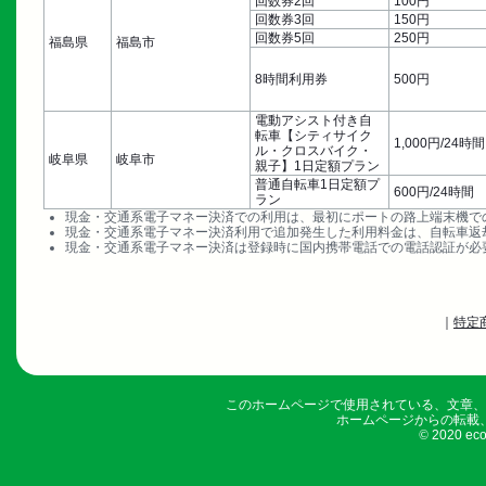
回数券2回
100円
回数券3回
150円
回数券5回
250円
福島県
福島市
8時間利用券
500円
電動アシスト付き自
転車【シティサイク
1,000円/24時間
ル・クロスバイク・
岐阜県
岐阜市
親子】1日定額プラン
普通自転車1日定額プ
600円/24時間
ラン
現金・交通系電子マネー決済での利用は、最初にポートの路上端末機で
現金・交通系電子マネー決済利用で追加発生した利用料金は、自転車返
現金・交通系電子マネー決済は登録時に国内携帯電話での電話認証が必
｜
特定
このホームページで使用されている、文章、
ホームページからの転載
©
2020 ecobi